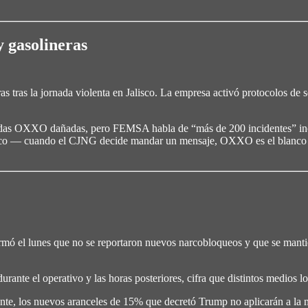
 gasolineras
tras la jornada violenta en Jalisco. La empresa activó protocolos de se
tiendas OXXO dañadas, pero FEMSA habla de “más de 200 incidentes” in
xico — cuando el CJNG decide mandar un mensaje, OXXO es el blanco má
ó el lunes que no se reportaron nuevos narcobloqueos y que se mantien
ante el operativo y las horas posteriores, cifra que distintos medios lo
nte, los nuevos aranceles de 15% que decretó Trump no aplicarán a la