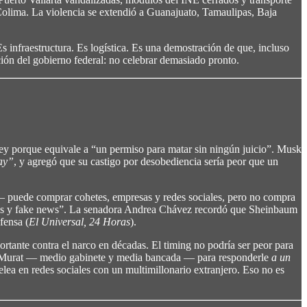
Colima. La violencia se extendió a Guanajuato, Tamaulipas, Baja
infraestructura. Es logística. Es una demostración de que, incluso
ción del gobierno federal: no celebrar demasiado pronto.
ley porque equivale a “un permiso para matar sin ningún juicio”. Musk
say”
, y agregó que su castigo por desobediencia sería peor que un
 — puede comprar cohetes, empresas y redes sociales, pero no compra
uentas y fake news”. La senadora Andrea Chávez recordó que Sheinbaum
fensa (
El Universal, 24 Horas
).
tante contra el narco en décadas. El timing no podría ser peor para
, a Murat — medio gabinete y media bancada — para responderle
a un
elea en redes sociales con un multimillonario extranjero. Eso no es