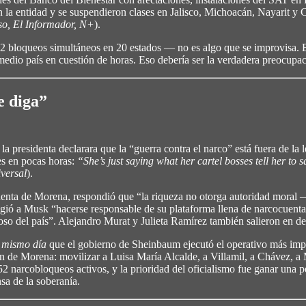
la entidad y se suspendieron clases en Jalisco, Michoacán, Nayarit y 
so, El Informador, N+
).
bloqueos simultáneos en 20 estados — no es algo que se improvisa. Es 
 medio país en cuestión de horas. Eso debería ser la verdadera preocupa
ue diga”
presidenta declarara que la “guerra contra el narco” está fuera de la 
s en pocas horas:
“She’s just saying what her cartel bosses tell her to 
versal
).
identa de Morena, respondió que “la riqueza no otorga autoridad moral
e exigió a Musk “hacerse responsable de su plataforma llena de narcoc
so del país”. Alejandro Murat y Julieta Ramírez también salieron en de
l mismo día
que el gobierno de Sheinbaum ejecutó el operativo más impor
ión de Morena: movilizar a Luisa María Alcalde, a Villamil, a Chávez
52 narcobloqueos activos, y la prioridad del oficialismo fue ganar una p
sa de la soberanía.