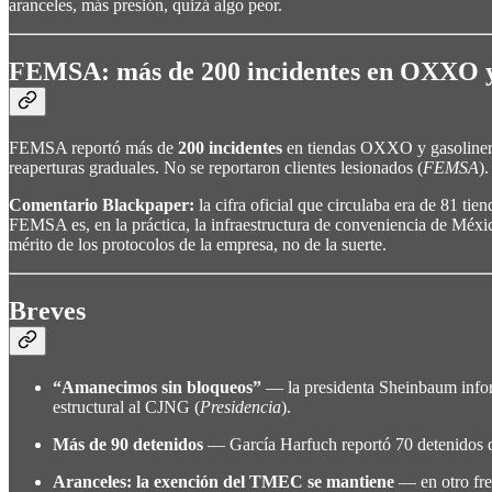
aranceles, más presión, quizá algo peor.
FEMSA: más de 200 incidentes en OXXO y
FEMSA reportó más de
200 incidentes
en tiendas OXXO y gasolineras 
reaperturas graduales. No se reportaron clientes lesionados (
FEMSA
).
Comentario Blackpaper:
la cifra oficial que circulaba era de 81 
FEMSA es, en la práctica, la infraestructura de conveniencia de Mé
mérito de los protocolos de la empresa, no de la suerte.
Breves
“Amanecimos sin bloqueos”
— la presidenta Sheinbaum inform
estructural al CJNG (
Presidencia
).
Más de 90 detenidos
— García Harfuch reportó 70 detenidos dur
Aranceles: la exención del TMEC se mantiene
— en otro fre