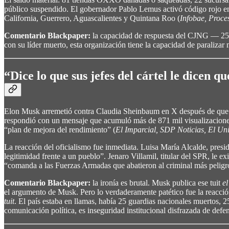
público suspendido. El gobernador Pablo Lemus activó código rojo en 
California, Guerrero, Aguascalientes y Quintana Roo (
Infobae, Proce
Comentario Blackpaper:
la capacidad de respuesta del CJNG — 252 
con su líder muerto, esta organización tiene la capacidad de paralizar
“Dice lo que sus jefes del cártel le dicen q
Elon Musk arremetió contra Claudia Sheinbaum en X después de que la 
respondió con un mensaje que acumuló más de 871 mil visualizacione
“plan de mejora del rendimiento” (
El Imparcial, SDP Noticias, El Uni
La reacción del oficialismo fue inmediata. Luisa María Alcalde, pres
legitimidad frente a un pueblo”. Jenaro Villamil, titular del SPR, l
“comanda a las Fuerzas Armadas que abatieron al criminal más peligro
Comentario Blackpaper:
la ironía es brutal. Musk publica ese tuit
e
el argumento de Musk. Pero lo verdaderamente patético fue la reacc
tuit
. El país estaba en llamas, había 25 guardias nacionales muertos, 2
comunicación política, es inseguridad institucional disfrazada de defen