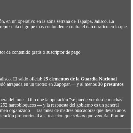
, en un operativo en la zona serrana de Tapalpa, Jalisco. La
epresenta el golpe más contundente contra el narcotráfico en lo que
or de contenido gratis o suscriptor de pago.
Jalisco. El saldo oficial:
25 elementos de la Guardia Nacional
 quedó atrapada en un tiroteo en Zapopan— y al menos
30 presuntos
ñanera del lunes. Dijo que la operación “se puede ver desde muchas
 252 narcobloqueos — y la respuesta del gobierno es un general
l crimen organizado — las miles de madres buscadoras que llevan años
ntención proporcional a la reacción que
sabían
que vendría. Porque