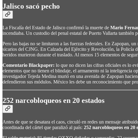
Jalisco sacó pecho
La Fiscalía del Estado de Jalisco confirmó la muerte de
Mario Ferna
incendiaba. Un custodio del penal estatal de Puerto Vallarta también 
Pero las bajas no se limitaron a las fuerzas federales. En Zapopan, u
sicarios del CJNG. En Calzada del Ejército y Revolución, la Policía 
heridos murieron durante el traslado. Al menos 15 elementos de seguri
Comentario Blackpaper:
lo que no dicen las cifras oficiales es lo 
elementos que no tienen el blindaje, el armamento ni la inteligencia op
investigador Tejeda Medina murió en una avenida de Zapopan haciendo
defendieron sus módulos. México les debe un reconocimiento que pro
252 narcobloqueos en 20 estados
Antes de que se desatara el caos, circuló en redes un mensaje atribuid
coordinada del cártel que paralizó al país:
252 narcobloqueos en 20 
El saldo material: 81 tiendas OXXO dañadas o saqueadas, 22 sucursale