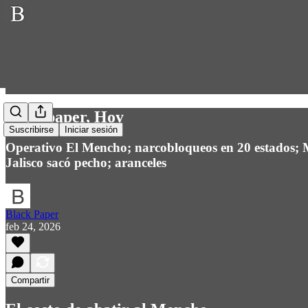
Blackpaper, Hoy
Suscribirse
Iniciar sesión
Operativo El Mencho; narcobloqueos en 20 estados; M
Jalisco sacó pecho; aranceles
Black Paper
feb 24, 2026
Compartir