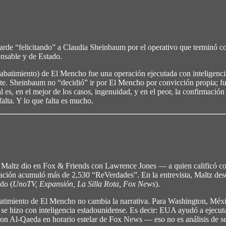
 tarde “felicitando” a Claudia Sheinbaum por el operativo que terminó c
onsable y de Estado.
 abatimiento) de El Mencho fue una operación ejecutada con inteligenci
te. Sheinbaum no “decidió” ir por El Mencho por convicción propia; fu
ial es, en el mejor de los casos, ingenuidad, y en el peor, la confirmaci
alta. Y lo que falta es mucho.
 Maltz dio en Fox & Friends con Lawrence Jones — a quien calificó co
cación acumuló más de 2,530 “ReVerdades”. En la entrevista, Maltz desc
do (
UnoTV, Expansión, La Silla Rota, Fox News
).
atimiento de El Mencho no cambia la narrativa. Para Washington, Méxic
se hizo con inteligencia estadounidense. Es decir: EUA ayudó a ejecutar 
con Al-Qaeda en horario estelar de Fox News — eso no es análisis de se