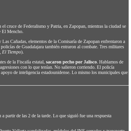
 en el cruce de Federalismo y Patria, en Zapopan, mientras la ciudad se
de El Mencho.
co y Las Cañadas, elementos de la Comisaría de Zapopan enfrentaron a
policías de Guadalajara también entraron al combate. Tres militares
, El Tiempo
).
es de la Fiscalía estatal,
sacaron pecho por Jalisco
. Hablamos de
 agresiones con lo que tenían. No salieron corriendo. El policía
 apoyo de inteligencia estadounidense. Lo mismo los municipales que
a partir de las 2 de la tarde. Lo que siguió fue una respuesta
Puerto Vallarta vandalizadas, módulos del INE cerrados y transporte