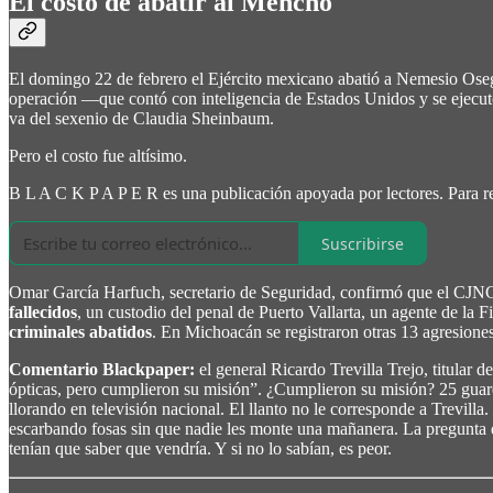
El costo de abatir al Mencho
El domingo 22 de febrero el Ejército mexicano abatió a Nemesio Osegu
operación —que contó con inteligencia de Estados Unidos y se ejecutó
va del sexenio de Claudia Sheinbaum.
Pero el costo fue altísimo.
B L A C K P A P E R es una publicación apoyada por lectores. Para rec
Suscribirse
Omar García Harfuch, secretario de Seguridad, confirmó que el CJN
fallecidos
, un custodio del penal de Puerto Vallarta, un agente de l
criminales abatidos
. En Michoacán se registraron otras 13 agresione
Comentario Blackpaper:
el general Ricardo Trevilla Trejo, titular
ópticas, pero cumplieron su misión”. ¿Cumplieron su misión? 25 guar
llorando en televisión nacional. El llanto no le corresponde a Trevill
escarbando fosas sin que nadie les monte una mañanera. La pregunta qu
tenían que saber que vendría. Y si no lo sabían, es peor.