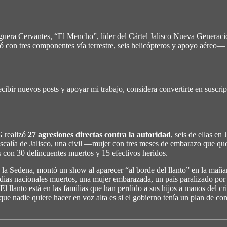
era Cervantes, “El Mencho”, líder del Cártel Jalisco Nueva Generación
 con tres componentes vía terrestre, seis helicópteros y apoyo aéreo— r
ibir nuevos posts y apoyar mi trabajo, considera convertirte en suscript
G realizó
27 agresiones directas contra la autoridad
, seis de ellas en 
a Fiscalía de Jalisco, una civil —mujer con tres meses de embarazo que
s con 30 delincuentes muertos y 15 efectivos heridos.
 de la Sedena, montó un show al aparecer “al borde del llanto” en la ma
dias nacionales muertos, una mujer embarazada, un país paralizado por
a. El llanto está en las familias que han perdido a sus hijos a manos de
e nadie quiere hacer en voz alta es si el gobierno tenía un plan de co