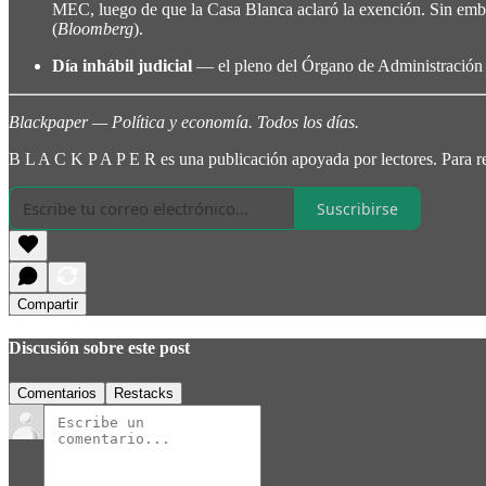
MEC, luego de que la Casa Blanca aclaró la exención. Sin emba
(
Bloomberg
).
Día inhábil judicial
— el pleno del Órgano de Administración Ju
Blackpaper — Política y economía. Todos los días.
B L A C K P A P E R es una publicación apoyada por lectores. Para rec
Suscribirse
Compartir
Discusión sobre este post
Comentarios
Restacks