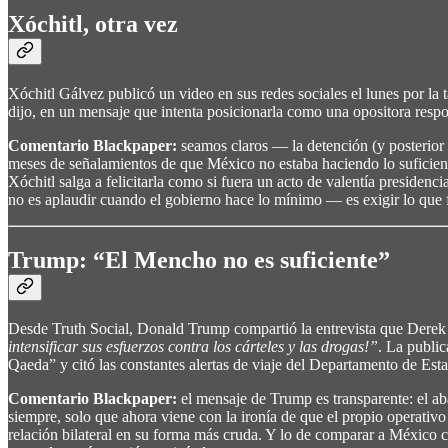
Xóchitl, otra vez
Xóchitl Gálvez publicó un video en sus redes sociales el lunes por la
dijo, en un mensaje que intenta posicionarla como una opositora resp
Comentario Blackpaper:
seamos claros — la detención (y posterior
meses de señalamientos de que México no estaba haciendo lo suficien
Xóchitl salga a felicitarla como si fuera un acto de valentía presidenc
no es aplaudir cuando el gobierno hace lo mínimo — es exigir lo que f
Trump: “El Mencho no es suficiente”
Desde Truth Social, Donald Trump compartió la entrevista que Derek
intensificar sus esfuerzos contra los cárteles y las drogas!”
. La publi
Qaeda” y citó las constantes alertas de viaje del Departamento de Esta
Comentario Blackpaper:
el mensaje de Trump es transparente: el ab
siempre, solo que ahora viene con la ironía de que el propio operativo 
relación bilateral en su forma más cruda. Y lo de comparar a México 