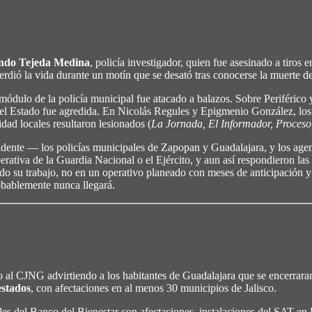
ndo Tejeda Medina
, policía investigador, quien fue asesinado a tiros
perdió la vida durante un motín que se desató tras conocerse la muerte 
n módulo de la policía municipal fue atacado a balazos. Sobre Periféri
del Estado fue agredida. En Nicolás Regules y Epigmenio González, los 
dad locales resultaron lesionados (
La Jornada, El Informador, Proceso
evidente — los policías municipales de Zapopan y Guadalajara, y los agent
erativa de la Guardia Nacional o el Ejército, y aun así respondieron las
 su trabajo, no en un operativo planeado con meses de anticipación y
bablemente nunca llegará.
o al CJNG advirtiendo a los habitantes de Guadalajara que se encerraran 
estados
, con afectaciones en al menos 30 municipios de Jalisco.
s del Banco del Bienestar con afectaciones, instalaciones del SAT en 