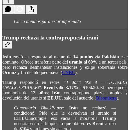
1
Cinco minutos para estar informado
Trump rechaza la contrapropuesta iraní
Irán
envió su respuesta al memo de
14 puntos
vía
Pakistán
este
domingo. Ofrece transferir parte del
uranio al 60%
a un tercer país,
pero rechaza desmantelar instalaciones y exige soberanía sobre
Ormuz
y fin del bloqueo naval (
CNBC
).
Trump
respondió en redes: “
I don’t like it — TOTALLY
UNACCEPTABLE!
“.
Brent
saltó
3.17%
a
$104.50
. El memo pedía
moratoria de
12 años
;
Irán
contrapropone plazos propios y
devolución del uranio si
EE.UU.
sale del acuerdo (
Bloomberg
).
Comentario BlackPaper:
Irán
no rechazó —
condicionó. Pide que le devuelvan el uranio si
EE.UU.
incumple: eso vacía la moratoria.
Trump
necesitaba un sí limpio; lo que obtuvo es
Brent
arriba
de
$104
y un lunes sin acuerdo.