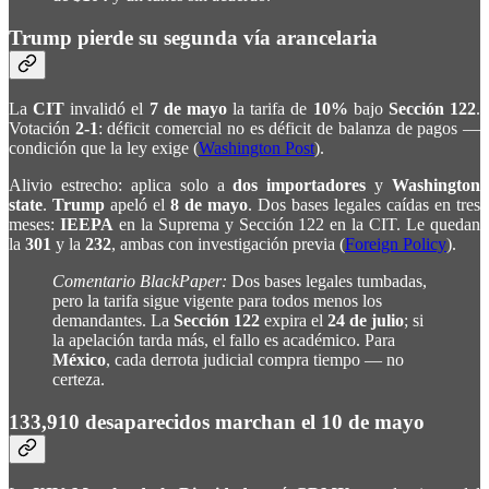
Trump pierde su segunda vía arancelaria
La
CIT
invalidó el
7 de mayo
la tarifa de
10%
bajo
Sección 122
.
Votación
2-1
: déficit comercial no es déficit de balanza de pagos —
condición que la ley exige (
Washington Post
).
Alivio estrecho: aplica solo a
dos importadores
y
Washington
state
.
Trump
apeló el
8 de mayo
. Dos bases legales caídas en tres
meses:
IEEPA
en la Suprema y Sección 122 en la CIT. Le quedan
la
301
y la
232
, ambas con investigación previa (
Foreign Policy
).
Comentario BlackPaper:
Dos bases legales tumbadas,
pero la tarifa sigue vigente para todos menos los
demandantes. La
Sección 122
expira el
24 de julio
; si
la apelación tarda más, el fallo es académico. Para
México
, cada derrota judicial compra tiempo — no
certeza.
133,910 desaparecidos marchan el 10 de mayo