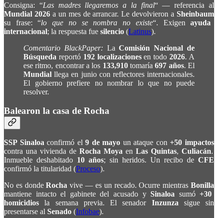
Consigna: “
Las madres llegaremos a la final
“ — referencia al
Mundial 2026
a un mes de arrancar. Le devolvieron a
Sheinbaum
su frase: “
lo que no se nombra no existe
“. Exigen
ayuda
internacional
; la respuesta fue
silencio
(
Latinus
).
Comentario BlackPaper:
La
Comisión Nacional de
Búsqueda
reportó
192 localizaciones
en todo
2026
. A
ese ritmo, encontrar a los
133,910
tomaría
697 años
. El
Mundial
llega en junio con reflectores internacionales.
El gobierno prefiere no nombrar lo que no puede
resolver.
Balearon la casa de Rocha
SSP Sinaloa
confirmó el
9 de mayo
un ataque con
+50 impactos
contra una vivienda de
Rocha Moya
en
Las Quintas
,
Culiacán
.
Inmueble deshabitado
10 años
; sin heridos. Un recibo de
CFE
confirmó la titularidad (
Proceso
).
No es donde
Rocha
vive — es un recado. Ocurre mientras
Bonilla
mantiene intacto el gabinete del acusado y
Sinaloa
sumó
+30
homicidios
la semana previa. El senador
Inzunza
sigue sin
presentarse al
Senado
(
Infobae
).