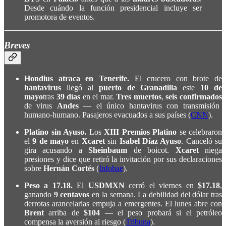
Desde cuándo la función presidencial incluye ser
promotora de eventos.
Breves
Hondius atraca en Tenerife.
El crucero con brote de
hantavirus
llegó al
puerto de Granadilla
este
10 de
mayo
tras
39 días
en el mar.
Tres muertos
,
seis confirmados
de virus
Andes
— el único hantavirus con transmisión
humano-humano. Pasajeros evacuados a sus países (
CNN
).
Platino sin Ayuso.
Los
XIII Premios Platino
se celebraron
el
9 de mayo
en
Xcaret
sin
Isabel Díaz Ayuso
. Canceló su
gira acusando a
Sheinbaum
de boicot.
Xcaret
niega
presiones y dice que retiró la invitación por sus declaraciones
sobre
Hernán Cortés
(
Infobae
).
Peso a 17.18.
El
USDMXN
cerró el viernes en
$17.18
,
ganando
9 centavos
en la semana. La debilidad del dólar tras
derrotas arancelarias empuja a emergentes. El lunes abre con
Brent
arriba de
$104
— el peso probará si el petróleo
compensa la aversión al riesgo (
Tribuna
).