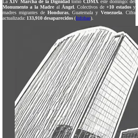
La
XIV Marcha de la Dignidad
tomó
CDMX
este domingo: del
Monumento a la Madre
al
Ángel
. Colectivos de
+10 estados
y
madres migrantes de
Honduras
, Guatemala y
Venezuela
. Cifra
actualizada:
133,910 desaparecidos
(
Infobae
).