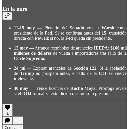
En la mira
11-15 may
— Plenario del
Senado
vota a
Warsh
como
presidente de la
Fed
. Si se confirma antes del
15
, transición
directa con
Powell
; si no, la
Fed
queda sin presidente.
12 may
— Arranca reembolso de aranceles
IEEPA
:
$166 mil
millones de dólares
de vuelta a importadores tras fallo de la
Corte Suprema
.
24 jul
— Expiran aranceles de
Sección 122
. Si la apelación
de
Trump
no prospera antes, el fallo de la
CIT
se vuelve
irrelevante.
30 may
— Vence licencia de
Rocha Moya
. Prórroga revela
si el
DOJ
formaliza extradición o si fue solo presión.
1
Compartir