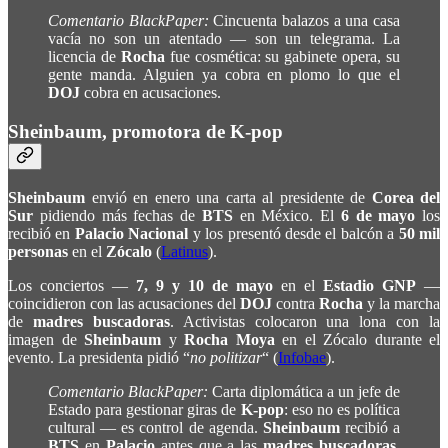
Comentario BlackPaper:
Cincuenta balazos a una casa
vacía no son un atentado — son un telegrama. La
licencia de
Rocha
fue cosmética: su gabinete opera, su
gente manda. Alguien ya cobra en plomo lo que el
DOJ
cobra en acusaciones.
Sheinbaum, promotora de K-pop
Sheinbaum
envió en enero una carta al presidente de
Corea del
Sur
pidiendo más fechas de
BTS
en México. El
6 de mayo
los
recibió en
Palacio Nacional
y los presentó desde el balcón a
50 mil
personas
en el
Zócalo
(
Latinus
).
Los conciertos —
7, 9 y 10 de mayo
en el
Estadio GNP
—
coincidieron con las acusaciones del
DOJ
contra
Rocha
y la marcha
de
madres buscadoras
. Activistas colocaron una lona con la
imagen de
Sheinbaum
y
Rocha Moya
en el Zócalo durante el
evento. La presidenta pidió “
no politizar
“ (
Infobae
).
Comentario BlackPaper:
Carta diplomática a un jefe de
Estado para gestionar giras de
K-pop
: eso no es política
cultural — es control de agenda.
Sheinbaum
recibió a
BTS
en
Palacio
antes que a las
madres buscadoras
.