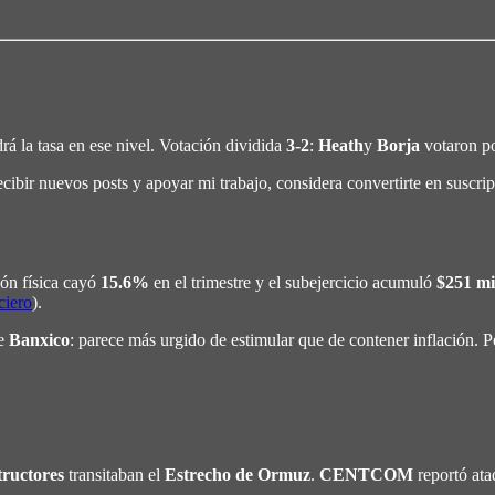
á la tasa en ese nivel. Votación dividida
3-2
:
Heath
y
Borja
votaron p
ibir nuevos posts y apoyar mi trabajo, considera convertirte en suscript
ión física cayó
15.6%
en el trimestre y el subejercicio acumuló
$251 mi
ciero
).
de
Banxico
: parece más urgido de estimular que de contener inflación. P
tructores
transitaban el
Estrecho de Ormuz
.
CENTCOM
reportó ata