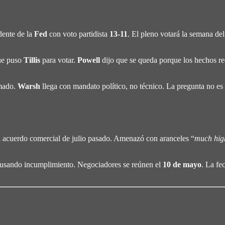
ente de la
Fed
con voto partidista
13-11
. El pleno votará la semana de
ue puso
Tillis
para votar.
Powell
dijo que se queda porque los hechos re
umado.
Warsh
llega con mandato político, no técnico. La pregunta no es
el acuerdo comercial de julio pasado. Amenazó con aranceles “
much hig
acusando incumplimiento. Negociadores se reúnen el
10 de mayo
. La fe