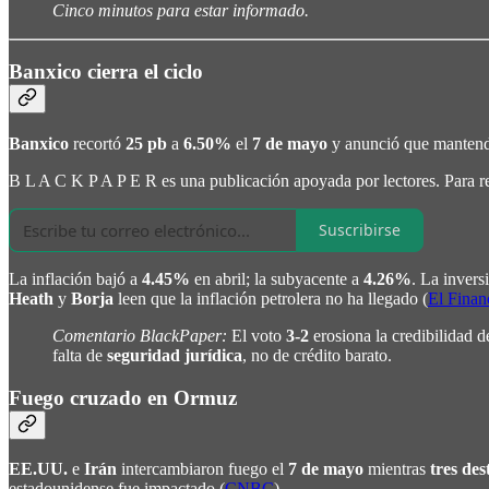
Cinco minutos para estar informado.
Banxico cierra el ciclo
Banxico
recortó
25 pb
a
6.50%
el
7 de mayo
y anunció que mantendr
B L A C K P A P E R es una publicación apoyada por lectores. Para rec
Suscribirse
La inflación bajó a
4.45%
en abril; la subyacente a
4.26%
. La invers
Heath
y
Borja
leen que la inflación petrolera no ha llegado (
El Finan
Comentario BlackPaper:
El voto
3-2
erosiona la credibilidad 
falta de
seguridad jurídica
, no de crédito barato.
Fuego cruzado en Ormuz
EE.UU.
e
Irán
intercambiaron fuego el
7 de mayo
mientras
tres des
estadounidense fue impactado (
CNBC
).