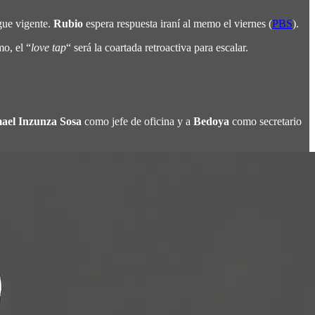
igue vigente.
Rubio
espera respuesta iraní al memo el viernes (
PBS
).
o, el “
love tap
“ será la coartada retroactiva para escalar.
mael Inzunza Sosa
como jefe de oficina y a
Bedoya
como secretario