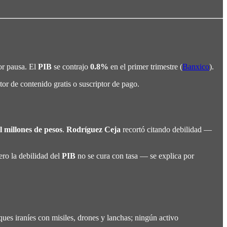
or pausa. El
PIB
se contrajo
0.8%
en el primer trimestre (
Banxico
).
or de contenido gratis o suscriptor de pago.
l millones de pesos
.
Rodríguez Ceja
recortó citando debilidad —
ero la debilidad del
PIB
no se cura con tasa — se explica por
ques iraníes con misiles, drones y lanchas; ningún activo