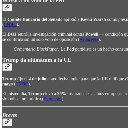
Warsh a un voto de la Fed
El
Comité Bancario del Senado
aprobó a
Kevin Warsh
como presid
(
CNBC
).
El
DOJ
retiró la investigación criminal contra
Powell
— condición q
se confirma sin un solo voto de oposición (
Al Jazeera
).
Comentario BlackPaper:
La
Fed
partidista es un hecho cons
Trump da ultimátum a la UE
Trump
fijó el
4 de julio
como fecha límite para que la
UE
ratifique 
mayo
(
CNBC
).
El mismo día,
Trump
elevó a
25%
los aranceles a autos europeos, 
simbólica, no jurídica (
Euronews
).
Breves