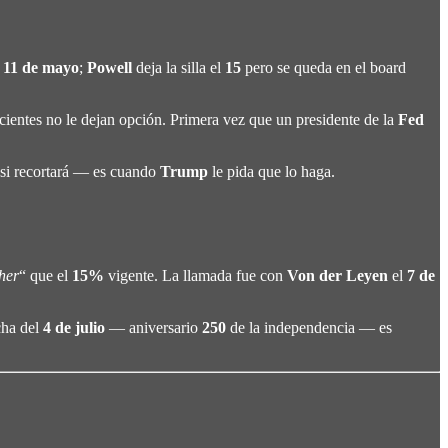
l
11 de mayo
;
Powell
deja la silla el
15
pero se queda en el board
cientes no le dejan opción. Primera vez que un presidente de la
Fed
 si recortará — es cuando
Trump
le pida que lo haga.
her
“ que el
15%
vigente. La llamada fue con
Von der Leyen
el
7 de
cha del
4 de julio
— aniversario
250
de la independencia — es