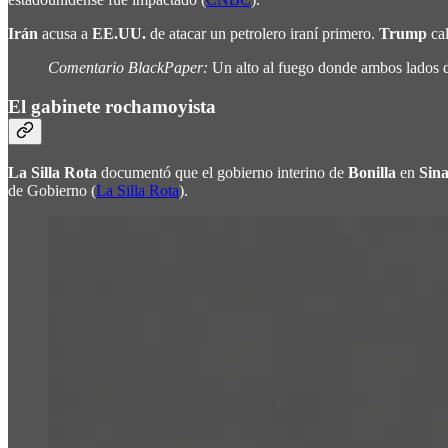
Irán
acusa a
EE.UU.
de atacar un petrolero iraní primero.
Trump
cal
Comentario BlackPaper:
Un alto al fuego donde ambos lados d
El gabinete rochamoyista
La Silla Rota
documentó que el gobierno interino de
Bonilla
en
Sina
de Gobierno (
La Silla Rota
).