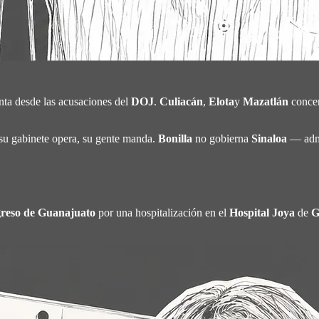
ta desde las acusaciones del
DOJ
.
Culiacán
,
Elota
y
Mazatlán
concen
su gabinete opera, su gente manda.
Bonilla
no gobierna
Sinaloa
— admi
reso de Guanajuato
por una hospitalización en el
Hospital Joya
de
G