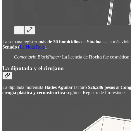
La semana registró
más de 30 homicidios
en
Sinaloa
— la más violen
Senado
(
La Nota Roja
).
Comentario BlackPaper:
La licencia de
Rocha
fue cosmética: 
La diputada y el cirujano
La diputada morenista
Hades Aguilar
facturó
$26,286 pesos
al
Cong
cirugía plástica y reconstructiva
según el Registro de Profesiones.