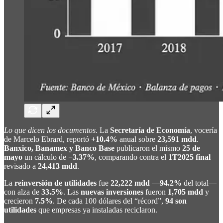
Lo que dicen los documentos.
La
Secretaría de Economía
, vocería
de Marcelo Ebrard, reportó
+10.4%
anual sobre
23,591 mdd
.
Banxico, Banamex y Banco Base
publicaron el mismo
25 de
mayo
un cálculo de
−3.37%
, comparando contra el
1T2025 final
revisado a
24,413 mdd
.
La
reinversión de utilidades
fue
22,222 mdd
—
94.2%
del total—
con alza de
33.5%
. Las
nuevas inversiones
fueron
1,705 mdd
y
crecieron
7.5%
. De cada 100 dólares del “récord”,
94 son
utilidades
que empresas ya instaladas reciclaron.