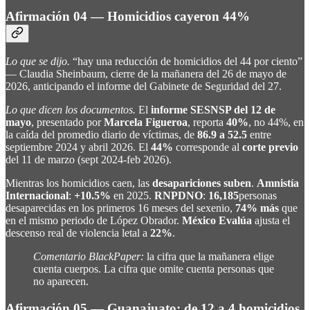
Afirmación 04 — Homicidios cayeron 44%
Lo que se dijo.
“hay una reducción de homicidios del 44 por ciento”
— Claudia Sheinbaum, cierre de la mañanera del 26 de mayo de
2026, anticipando el informe del Gabinete de Seguridad del 27.
Lo que dicen los documentos.
El
informe SESNSP del 12 de
mayo
, presentado por
Marcela Figueroa
, reporta
40%
, no 44%, en
la caída del promedio diario de víctimas, de
86.9 a 52.5
entre
septiembre 2024 y abril 2026. El
44%
corresponde al
corte previo
del 11 de marzo (sept 2024-feb 2026).
Mientras los homicidios caen, las
desapariciones suben
.
Amnistía
Internacional
:
+10.5%
en 2025.
RNPDNO
:
16,185
personas
desaparecidas en los primeros 16 meses del sexenio,
74% más
que
en el mismo periodo de López Obrador.
México Evalúa
ajusta el
descenso real de violencia letal a
22%
.
Comentario BlackPaper:
la cifra que la mañanera elige
cuenta cuerpos. La cifra que omite cuenta personas que
no aparecen.
Afirmación 05 — Guanajuato: de 12 a 4 homicidios