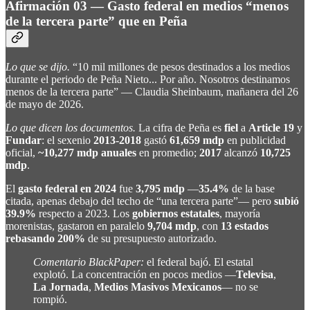
Afirmación 03 — Gasto federal en medios “menos
de la tercera parte” que en Peña
Lo que se dijo.
“10 mil millones de pesos destinados a los medios
durante el periodo de Peña Nieto... Por año. Nosotros destinamos
menos de la tercera parte” — Claudia Sheinbaum, mañanera del 26
de mayo de 2026.
Lo que dicen los documentos.
La cifra de Peña es
fiel
a
Article 19
y
Fundar
: el sexenio
2013-2018
gastó
61,659 mdp
en publicidad
oficial,
~10,277 mdp anuales
en promedio;
2017
alcanzó
10,725
mdp
.
El
gasto federal en 2024
fue
3,795 mdp
—
35.4%
de la base
citada, apenas debajo del techo de “una tercera parte”— pero
subió
39.9%
respecto a 2023. Los
gobiernos estatales
, mayoría
morenistas, gastaron en paralelo
9,704 mdp
, con
13 estados
rebasando 200%
de su presupuesto autorizado.
Comentario BlackPaper:
el federal bajó. El estatal
explotó. La concentración en pocos medios —
Televisa
,
La Jornada
,
Medios Masivos Mexicanos
— no se
rompió.