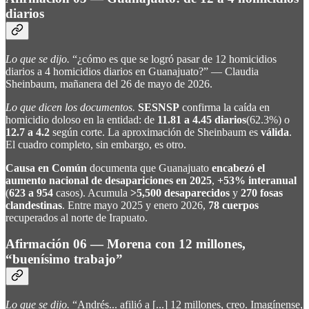
diarios
Lo que se dijo.
“¿cómo es que se logró pasar de 12 homicidios
diarios a 4 homicidios diarios en Guanajuato?” — Claudia
Sheinbaum, mañanera del 26 de mayo de 2026.
Lo que dicen los documentos.
SESNSP
confirma la caída en
homicidio doloso en la entidad: de
11.81 a 4.45 diarios
(62.3%) o
12.7 a 4.2
según corte. La aproximación de Sheinbaum es
válida
.
El cuadro completo, sin embargo, es otro.
Causa en Común
documenta que Guanajuato
encabezó el
aumento nacional de desapariciones en 2025
,
+53% interanual
(
623 a 954
casos). Acumula
>5,500 desaparecidos
y
270 fosas
clandestinas
. Entre mayo 2025 y enero 2026,
78 cuerpos
recuperados al norte de Irapuato.
Afirmación 06 — Morena con 12 millones,
“buenísimo trabajo”
Lo que se dijo.
“Andrés... afilió a [...] 12 millones, creo. Imagínense,