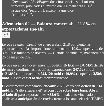
Comentario BlackPaper:
dos cifras oficiales del mismo
trimestre, publicadas el mismo día. La mañanera eligió
la que dice “récord”; Banxico, la que dice
“contracción”.
Afirmación 02 — Balanza comercial: +21.8% en
exportaciones ene-abr
Lo que se dijo.
“Creció, de enero a abril: 21.8 por ciento las
exportaciones... las importaciones aumentaron 19.9... superávit... de
3 mil 508 millones de dólares” — Claudia Sheinbaum, mañanera del
26 de mayo de 2026.
Lo que dicen los documentos.
El
boletín INEGI — BCMM del 26
de mayo
confirma las tres cifras: exportaciones
247,628 mdd
(+21.8%)
, importaciones
244,120 mdd (+19.9%)
, superávit
3,508
mdd
. La cita es
fiel al documento
publicado.
El cuatrimestre comparado,
ene-abr 2025
, cerró con
déficit de 314
mdd
. El “salto a superávit” se construye sobre
base baja
.
Abril
aislado
disparó exportaciones
+32.6%
anual, dato vinculado por
analistas a
anticipación de envíos
frente a los aranceles del T-MEC.