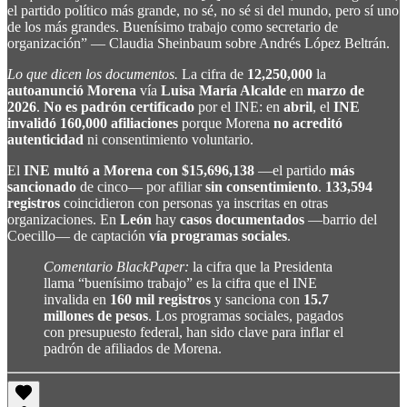
el partido político más grande, no sé, no sé si del mundo, pero sí uno
de los más grandes. Buenísimo trabajo como secretario de
organización” — Claudia Sheinbaum sobre Andrés López Beltrán.
Lo que dicen los documentos.
La cifra de
12,250,000
la
autoanunció Morena
vía
Luisa María Alcalde
en
marzo de
2026
.
No es padrón certificado
por el INE: en
abril
, el
INE
invalidó 160,000 afiliaciones
porque Morena
no acreditó
autenticidad
ni consentimiento voluntario.
El
INE multó a Morena con $15,696,138
—el partido
más
sancionado
de cinco— por afiliar
sin consentimiento
.
133,594
registros
coincidieron con personas ya inscritas en otras
organizaciones. En
León
hay
casos documentados
—barrio del
Coecillo— de captación
vía programas sociales
.
Comentario BlackPaper:
la cifra que la Presidenta
llama “buenísimo trabajo” es la cifra que el INE
invalida en
160 mil registros
y sanciona con
15.7
millones de pesos
. Los programas sociales, pagados
con presupuesto federal, han sido clave para inflar el
padrón de afiliados de Morena.