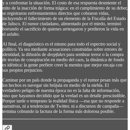
y a confrontar la situación. El costo de esa respuesta desmiente el
mito de la inacción de forma trágica: en el cumplimiento de su deber,
se registraron enfrentamientos directos que cobraron vidas,
incluyendo el fallecimiento de un elemento de la Fiscalía del Estado
de Jalisco. El rumor ciudadano, alimentado por el miedo, terminó
borrando el sacrificio de quienes arriesgaron y perdieron la vida en
el asfalto.
Al final, el diagnóstico es el mismo para todo el espectro social y
político. Ya sea mediante acusaciones construidas sobre errores de
identidad, la difusión de
deepfakes
para sembrar terror o la compra
de teorías de conspiración en medio del caos, la dinámica de fondo
es idéntica: la gente prefiere creer la mentira que mejor encaja con
sus propios prejuicios.
Caminar por un país donde la propaganda y el rumor pesan más que
los hechos es navegar sin brújula en medio de la niebla. El
verdadero peligro de nuestra época no es la falta de información,
sino que hayamos decidido que la verdad es un detalle prescindible.
Porque tarde o temprano la realidad física —esa que no responde a
narrativas, ni a tendencias de Twitter, ni a discursos de campaña—
termina cobrando la factura de la forma más dolorosa posible.