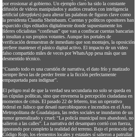
por erosionar al gobierno. Un ejemplo claro ha sido la constante
difusión de videos manipulados y audios creados con inteligencia
artificial (
deepfakes
) para alterar las palabras de figuras clave como
la presidenta Claudia Sheinbaum. Cuentas y políticos opositores han
esparcido clips editados digitalmente donde supuestamente los
líderes oficialistas “confiesan” que van a confiscar cuentas bancarias
o insultan a sus propios votantes. Aunque los portales de
verificación demuestran de inmediato que son montajes, la oposición
prefiere mantener el pánico digital activo. El impacto de un video
falso compartido miles de veces por WhatsApp pesa más que un
desmentido técnico.
“Cuando todo es una cuestión de narrativa, el dato frío y matizado
siempre lleva las de perder frente a la ficción perfectamente
empaquetada para indignar”.
El peligro real de que la verdad sea secundaria no solo se queda en
las cúpulas políticas, sino que envenena la percepción ciudadana en
momentos de crisis. El pasado 22 de febrero, tras un operativo
federal en Jalisco que desató narcobloqueos e incendios en el Área
Metropolitana de Guadalajara, las redes sociales se inundaron de un
rumor generalizado y cruel: “La policía municipal nos abandonó, no
salieron a las calles”. La narrativa del desamparo corrió con fuerza,
ignorando por completo la realidad del terreno. Bajo el protocolo de
Código Rojo, los elementos locales y estatales sí salieron a patrullar