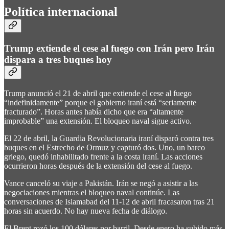
Política internacional
Trump extiende el cese al fuego con Irán pero Irán
dispara a tres buques hoy
Trump anunció el 21 de abril que extiende el cese al fuego
“indefinidamente” porque el gobierno iraní está “seriamente
fracturado”. Horas antes había dicho que era “altamente
improbable” una extensión. El bloqueo naval sigue activo.
El 22 de abril, la Guardia Revolucionaria iraní disparó contra tres
buques en el Estrecho de Ormuz y capturó dos. Uno, un barco
griego, quedó inhabilitado frente a la costa iraní. Las acciones
ocurrieron horas después de la extensión del cese al fuego.
Vance canceló su viaje a Pakistán. Irán se negó a asistir a las
negociaciones mientras el bloqueo naval continúe. Las
conversaciones de Islamabad del 11-12 de abril fracasaron tras 21
horas sin acuerdo. No hay nueva fecha de diálogo.
El Brent rozó los 100 dólares por barril. Desde enero ha subido más