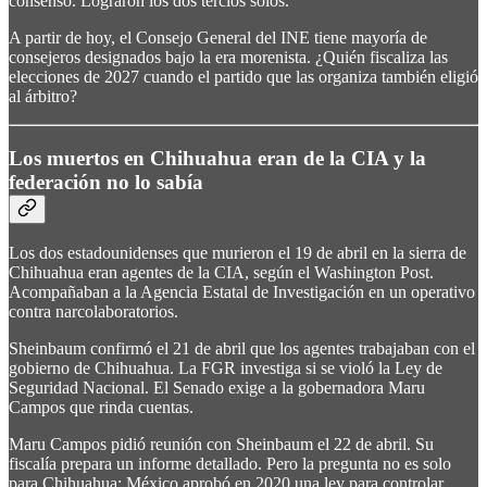
consenso. Lograron los dos tercios solos.
A partir de hoy, el Consejo General del INE tiene mayoría de
consejeros designados bajo la era morenista. ¿Quién fiscaliza las
elecciones de 2027 cuando el partido que las organiza también eligió
al árbitro?
Los muertos en Chihuahua eran de la CIA y la
federación no lo sabía
Los dos estadounidenses que murieron el 19 de abril en la sierra de
Chihuahua eran agentes de la CIA, según el Washington Post.
Acompañaban a la Agencia Estatal de Investigación en un operativo
contra narcolaboratorios.
Sheinbaum confirmó el 21 de abril que los agentes trabajaban con el
gobierno de Chihuahua. La FGR investiga si se violó la Ley de
Seguridad Nacional. El Senado exige a la gobernadora Maru
Campos que rinda cuentas.
Maru Campos pidió reunión con Sheinbaum el 22 de abril. Su
fiscalía prepara un informe detallado. Pero la pregunta no es solo
para Chihuahua: México aprobó en 2020 una ley para controlar