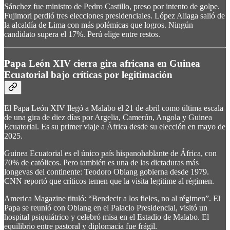
Sánchez fue ministro de Pedro Castillo, preso por intento de golpe.
Fujimori perdió tres elecciones presidenciales. López Aliaga salió de
la alcaldía de Lima con más polémicas que logros. Ningún
candidato supera el 17%. Perú elige entre restos.
Papa León XIV cierra gira africana en Guinea
Ecuatorial bajo críticas por legitimación
El Papa León XIV llegó a Malabo el 21 de abril como última escala
de una gira de diez días por Argelia, Camerún, Angola y Guinea
Ecuatorial. Es su primer viaje a África desde su elección en mayo de
2025.
Guinea Ecuatorial es el único país hispanohablante de África, con
70% de católicos. Pero también es una de las dictaduras más
longevas del continente: Teodoro Obiang gobierna desde 1979.
CNN reportó que críticos temen que la visita legitime al régimen.
America Magazine tituló: “Bendecir a los fieles, no al régimen”. El
Papa se reunió con Obiang en el Palacio Presidencial, visitó un
hospital psiquiátrico y celebró misa en el Estadio de Malabo. El
equilibrio entre pastoral y diplomacia fue frágil.