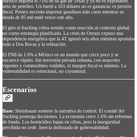
México importa el 75% de su gas de Texas y ya no es exportador
neto de petróleo. Un barril a 103 dólares no es ganancia: es presión
fiscal. Pemex necesita importar gasolinas más caras mientras su
deuda de 85 mil mdd vence este año.
El giro al fracking cobra sentido como reacción al contexto global,
no como estrategia planificada. La crisis de Ormuz expuso una
dependencia energética que la 4T ignoró seis años mientras apostaba
todo a Dos Bocas y la refinación.
El FMI da 1.6% a México en un mundo que crece poco y se
encarece rápido. Sin inversión privada robusta, con aranceles
vigentes y commodities volátiles, el margen fiscal es mínimo. La
vulnerabilidad es estructural, no coyuntural.
Escenarios
Base:
Sheinbaum sostiene la narrativa de control. El comité del
fracking posterga decisiones. La economía crece 1.6% sin reformas
de fondo. Los homicidios bajan en cifras, pero la inseguridad
percibida no cede. Inercia disfrazada de gobernabilidad.