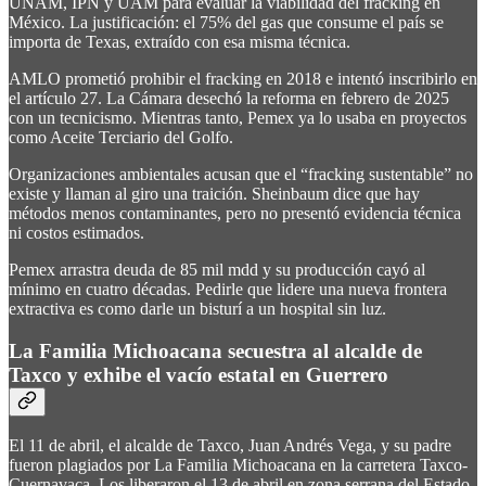
UNAM, IPN y UAM para evaluar la viabilidad del fracking en
México. La justificación: el 75% del gas que consume el país se
importa de Texas, extraído con esa misma técnica.
AMLO prometió prohibir el fracking en 2018 e intentó inscribirlo en
el artículo 27. La Cámara desechó la reforma en febrero de 2025
con un tecnicismo. Mientras tanto, Pemex ya lo usaba en proyectos
como Aceite Terciario del Golfo.
Organizaciones ambientales acusan que el “fracking sustentable” no
existe y llaman al giro una traición. Sheinbaum dice que hay
métodos menos contaminantes, pero no presentó evidencia técnica
ni costos estimados.
Pemex arrastra deuda de 85 mil mdd y su producción cayó al
mínimo en cuatro décadas. Pedirle que lidere una nueva frontera
extractiva es como darle un bisturí a un hospital sin luz.
La Familia Michoacana secuestra al alcalde de
Taxco y exhibe el vacío estatal en Guerrero
El 11 de abril, el alcalde de Taxco, Juan Andrés Vega, y su padre
fueron plagiados por La Familia Michoacana en la carretera Taxco-
Cuernavaca. Los liberaron el 13 de abril en zona serrana del Estado