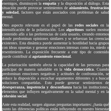
enemigos, disminuyen la
empatía
y la disposición al diálogo. Esta
situación puede provocar sentimientos de
aislamiento, frustración
y soledad
, factores que están asociados con problemas de salud
mental.
Otro aspecto relevante es el papel de las
redes sociales
en la
intensificación de la polarización. Los
algoritmos
suelen mostrar
contenido afín a las preferencias de cada usuario, creando entornos
donde predominan opiniones similares y se refuerzan las creencias
existentes. Esta dinámica puede aumentar la hostilidad hacia grupos
con ideas opuestas y generar emociones intensas como ira, miedo o
resentimiento. La exposición frecuente a este tipo de contenido
puede contribuir al
agotamiento emocional
.
La polarización también afecta la capacidad de las personas para
participar de manera saludable en la
vida democrática
. Cuando
predominan emociones negativas y actitudes de confrontación, se
reduce la disposición a escuchar argumentos diferentes y a buscar
soluciones compartidas. Esto puede generar sentimientos de
desesperanza, impotencia y desconfianza
hacia las instituciones,
elementos que influyen negativamente en la salud mental y en la
cohesión social
.
Ante esta realidad, surgen algunas preguntas importantes: ¿hasta qué
punto las diferencias políticas están influyendo en nuestro bienestar