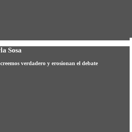
rla Sosa
 creemos verdadero y erosionan el debate