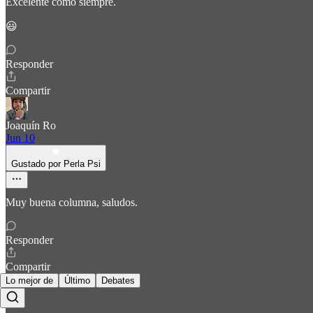
Excelente como siempre.
😃
Responder
Compartir
Joaquín Ro
Jun 10
Gustado por Perla Psi
Muy buena columna, saludos.
Responder
Compartir
Lo mejor de
Último
Debates