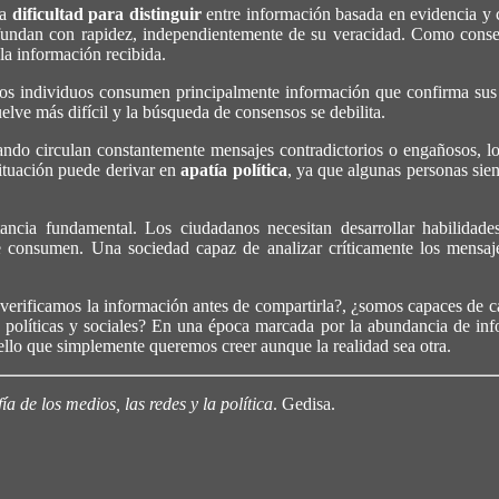
la
dificultad para distinguir
entre información basada en evidencia y 
ifundan con rapidez, independientemente de su veracidad. Como cons
 la información recibida.
os individuos consumen principalmente información que confirma sus c
elve más difícil y la búsqueda de consensos se debilita.
ndo circulan constantemente mensajes contradictorios o engañosos, los
situación puede derivar en
apatía política
, ya que algunas personas sien
cia fundamental. Los ciudadanos necesitan desarrollar habilidades p
 consumen. Una sociedad capaz de analizar críticamente los mensajes
verificamos la información antes de compartirla?, ¿somos capaces de c
 políticas y sociales? En una época marcada por la abundancia de info
quello que simplemente queremos creer aunque la realidad sea otra.
 de los medios, las redes y la política
. Gedisa.