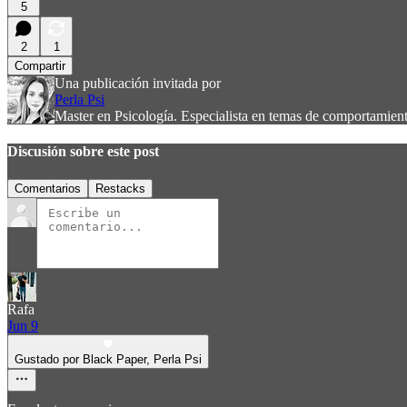
5
2
1
Compartir
Una publicación invitada por
Perla Psi
Master en Psicología. Especialista en temas de comportamien
Discusión sobre este post
Comentarios
Restacks
Rafa
Jun 9
Gustado por Black Paper, Perla Psi