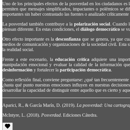
Uno de los principales efectos de la posverdad en los ciudadanos es 
permiten que mensajes simplificados, impactantes o polémicos se d
importantes sin haber contrastado las fuentes o analizado críticamente
La posverdad también contribuye a la
polarización social
. Cuando l
piensan diferente. En estas condiciones, el
diálogo democrático
se vu
Otro efecto importante es la
desconfianza
que se genera, ya que cua
medios de comunicación y organizaciones de la sociedad civil. Esta 
la realidad social.
Frente a este escenario, la
educación crítica
adquiere una importan
manipulación emocional y evaluar la calidad de la información que
desinformación
y fortalecer la
participación democrática
.
Como reflexión final, conviene preguntarse: ¿qué tan frecuentemente 
¿hasta qué punto nuestras emociones influyen en nuestras decisiones
desarrollar la capacidad de distinguir entre aquello que es cierto y a
Aparici, R., & García Marín, D. (2019).
La posverdad: Una cartografía
McIntyre, L. (2018).
Posverdad
. Ediciones Cátedra.