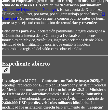
años fui empresario, pero nunca fui corrupto ni hice trampas; el
tema de la casa en EUA está en mi declaración patrimonial
“
(
Cámara de Diputados — Notilegis
). En su cuenta de X, ironizó:
“Denles un Pulitzer, por favor, por su gran trabajo periodístico” (
El
Universal
). Su argumento es que la compra ocurrió
antes
de tomar
protesta y se ejecutó con intención de
remodelar y revender
.
Pendientes para v02
: declaración patrimonial integral entregada a
la Contraloría Interna de la Cámara y a DeclaraNet — bienes
inmuebles en México, vehículos, ingresos declarados desde 2024;
identidad de la institución bancaria que emitió la hipoteca;
comprobante registral del saldo cero sobre el crédito.
Expediente abierto
Investigación MCCI — Contratos con Bukele (mayo 2025).
El
reportaje, replicado por
El Faro
en El Salvador y
Aristegui Noticias
en México, documenta que el
11 de octubre de 2021
el
Ministerio
de Defensa de El Salvador
adjudicó a
IBN Military Industries
Inc.
— filial estadounidense del grupo de Ávila — un contrato de
2,600,000 USD
por
diez vehículos militares blindados
. La
modalidad fue
asignación directa
bajo argumento de “
urgencia
“.