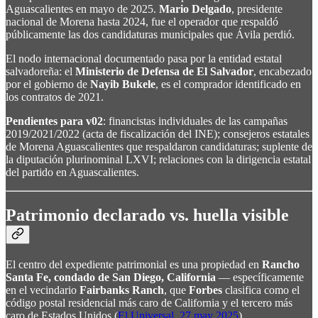
Aguascalientes en mayo de 2025.
Mario Delgado
, presidente
nacional de Morena hasta 2024, fue el operador que respaldó
públicamente las dos candidaturas municipales que Ávila perdió.
El nodo internacional documentado pasa por la entidad estatal
salvadoreña: el
Ministerio de Defensa de El Salvador
, encabezado
por el gobierno de
Nayib Bukele
, es el comprador identificado en
los contratos de 2021.
Pendientes para v02
: financistas individuales de las campañas
2019/2021/2022 (acta de fiscalización del INE); consejeros estatales
de Morena Aguascalientes que respaldaron candidaturas; suplente de
la diputación plurinominal LXVI; relaciones con la dirigencia estatal
del partido en Aguascalientes.
Patrimonio declarado vs. huella visible
El centro del expediente patrimonial es una propiedad en
Rancho
Santa Fe, condado de San Diego, California
— específicamente
en el vecindario
Fairbanks Ranch
, que
Forbes
clasifica como el
código postal residencial más caro de California y el tercero más
caro de Estados Unidos (
El Universal, 27 may 2025
).