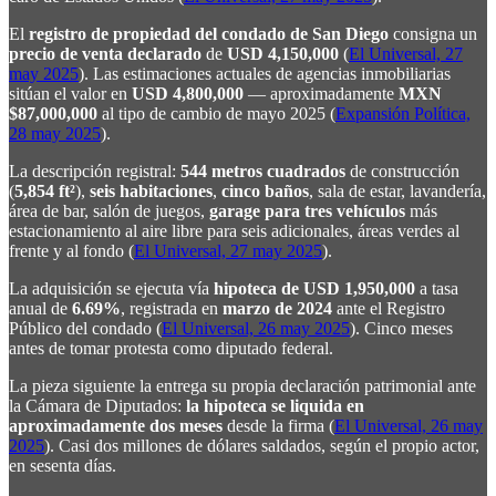
El
registro de propiedad del condado de San Diego
consigna un
precio de venta declarado
de
USD 4,150,000
(
El Universal, 27
may 2025
). Las estimaciones actuales de agencias inmobiliarias
sitúan el valor en
USD 4,800,000
— aproximadamente
MXN
$87,000,000
al tipo de cambio de mayo 2025 (
Expansión Política,
28 may 2025
).
La descripción registral:
544 metros cuadrados
de construcción
(
5,854 ft²
),
seis habitaciones
,
cinco baños
, sala de estar, lavandería,
área de bar, salón de juegos,
garage para tres vehículos
más
estacionamiento al aire libre para seis adicionales, áreas verdes al
frente y al fondo (
El Universal, 27 may 2025
).
La adquisición se ejecuta vía
hipoteca de USD 1,950,000
a tasa
anual de
6.69%
, registrada en
marzo de 2024
ante el Registro
Público del condado (
El Universal, 26 may 2025
). Cinco meses
antes de tomar protesta como diputado federal.
La pieza siguiente la entrega su propia declaración patrimonial ante
la Cámara de Diputados:
la hipoteca se liquida en
aproximadamente dos meses
desde la firma (
El Universal, 26 may
2025
). Casi dos millones de dólares saldados, según el propio actor,
en sesenta días.