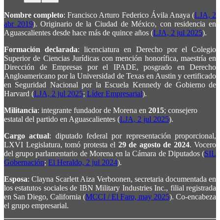
Nombre completo
: Francisco Arturo Federico Ávila Anaya (
LJA, 2
abr 2019
). Originario de la Ciudad de México, con residencia en
Aguascalientes desde hace más de quince años (
LJA, 2 jul 2025
).
Formación declarada
: licenciatura en Derecho por el Colegio
Superior de Ciencias Jurídicas con mención honorífica, maestría en
Dirección de Empresas por el IPADE, posgrado en Derecho
Angloamericano por la Universidad de Texas en Austin y certificado
en Seguridad Nacional por la Escuela Kennedy de Gobierno de
Harvard (
LJA, 2 jul 2025
;
Líder Empresarial
).
Militancia
: integrante fundador de Morena en
2015
; consejero
estatal del partido en Aguascalientes (
LJA, 2 jul 2025
).
Cargo actual
: diputado federal por representación proporcional,
LXVI Legislatura, tomó protesta el
29 de agosto de 2024
. Vocero
del grupo parlamentario de Morena en la Cámara de Diputados (
SIL
Gobernación
;
El Heraldo, 2 jul 2024
).
Esposa
: Clayna Scarlett Aiza Verboonen, secretaria documentada en
los estatutos sociales de IBN Military Industries Inc., filial registrada
en San Diego, California (
MCCI / El Faro, may 2025
). Co-encabeza
el grupo empresarial.