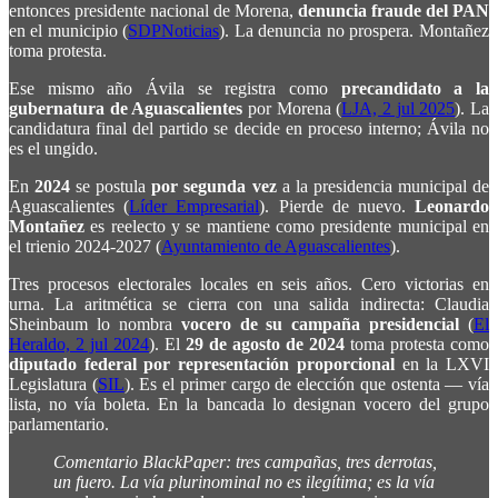
entonces presidente nacional de Morena,
denuncia fraude del PAN
en el municipio (
SDPNoticias
). La denuncia no prospera. Montañez
toma protesta.
Ese mismo año Ávila se registra como
precandidato a la
gubernatura de Aguascalientes
por Morena (
LJA, 2 jul 2025
). La
candidatura final del partido se decide en proceso interno; Ávila no
es el ungido.
En
2024
se postula
por segunda vez
a la presidencia municipal de
Aguascalientes (
Líder Empresarial
). Pierde de nuevo.
Leonardo
Montañez
es reelecto y se mantiene como presidente municipal en
el trienio 2024-2027 (
Ayuntamiento de Aguascalientes
).
Tres procesos electorales locales en seis años. Cero victorias en
urna. La aritmética se cierra con una salida indirecta: Claudia
Sheinbaum lo nombra
vocero de su campaña presidencial
(
El
Heraldo, 2 jul 2024
). El
29 de agosto de 2024
toma protesta como
diputado federal por representación proporcional
en la LXVI
Legislatura (
SIL
). Es el primer cargo de elección que ostenta — vía
lista, no vía boleta. En la bancada lo designan vocero del grupo
parlamentario.
Comentario BlackPaper: tres campañas, tres derrotas,
un fuero. La vía plurinominal no es ilegítima; es la vía