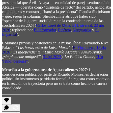
presidencial que Ávila Anaya — en calidad de pareja sentimental de
Alcalde — operaba como “dirigente de facto” del partido, negociaba
candidaturas y contratos, “hartó a la presidenta” Claudia Sheinbaum
y que, según la columna, Sheinbaum le atribuye haber sido
“operador de la guerra sucia” durante la contienda interna de las
corcholatas en 2024 (
Carlos Loret de Mola, El Universal, 23 abr
2026
; replicada por
El Informador
,
Etcétera
,
Vanguardia
y
El
Imparcial
).
Columnas previas y posteriores en la misma línea: Raymundo Riva
Palacio,
“Las horas extra de Luisa María”
(
El Financiero, 16 abr
2026
);
El Independiente
,
“Luisa María Alcalde y Arturo Ávila:
¿simplemente amigos?”
(
31 jul 2025
);
La Política Online
,
“Un
‘ratito’ después”
.
Mención a la gubernatura de Aguascalientes 2027
: la
consideración pública por parte de Ricardo Monreal es declaración
política sin instrumento partidario formal. Se registra como contexto
en la sección de trayectoria pero no se trata como hecho de carrera
consolidado.