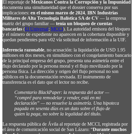
El reportaje de
Mexicanos Contra la Corrupción y la Impunidad
documenta una simultaneidad que el dossier conserva por sus
implicaciones:
en el mismo marzo de 2024
,
IBN Industrias
Militares de Alta Tecnología Balística SA de CV
— la empresa
matriz del grupo familiar —
tenía un bloqueo de cuentas
bancarias
(
El Universal
;
MCCI
). La autoridad emisora del bloqueo
y el número de expediente no aparecen en la cobertura disponible y
quedan pendientes para v02 vía solicitud de información a la UIF.
Inferencia razonable
, no acusación: la liquidación de USD 1.95
millones en dos meses, en simultáneo con el congelamiento bancario
de la principal empresa del grupo, presenta una asimetría entre el
flujo declarado por la persona moral y el flujo movilizado por la
persona física. La dirección y origen del flujo personal no son
públicos en la documentación revisada. El instrumento de
transferencia es el dato que el lector no recibe.
Comentario BlackPaper: la respuesta del actor —
“compré para remodelar y vender, está en mi
declaración” — no resuelve la asimetría. Una hipoteca
pagada en sesenta días es un dato sobre el flujo de
quien la paga, no sobre la legalidad del título.
La respuesta pública de Ávila al reportaje de MCCI, registrada por
el área de comunicación social de San Lázaro: “
Durante muchos