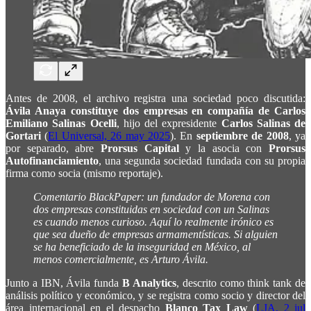
Antes de 2008, el archivo registra una sociedad poco discutida:
Ávila Anaya constituye dos empresas en compañía de Carlos
Emiliano Salinas Ocelli
, hijo del expresidente
Carlos Salinas de
Gortari
(
El Universal, 26 may 2025
). En
septiembre de 2008
, ya
por separado, abre
Prorsus Capital
y la asocia con
Prorsus
Autofinanciamiento
, una segunda sociedad fundada con su propia
firma como socia (mismo reportaje).
Comentario BlackPaper: un fundador de Morena con
dos empresas constituidas en sociedad con un Salinas
es cuando menos curioso. Aquí lo realmente irónico es
que sea dueño de empresas armamentísticas. Si alguien
se ha beneficiado de la inseguridad en México, al
menos comercialmente, es Arturo Ávila.
Junto a IBN, Ávila funda
B Analytics
, descrito como think tank de
análisis político y económico, y se registra como socio y director del
área internacional en el despacho
Blanco Tax Law
(
LJA, 2 jul