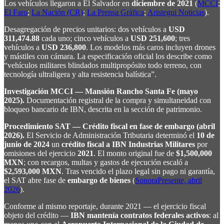
Los vehículos llegaron a El Salvador en
diciembre de 2021
(
MCCI
;
El Faro
;
La Nación (CR)
;
La Prensa Gráfica
;
Aristegui Noticias
).
Desagregación de precios unitarios: dos vehículos a
USD
311,474.88
cada uno; cinco vehículos a
USD 251,600
; tres
vehículos a
USD 236,800
. Los modelos más caros incluyen drones
y mástiles con cámara. La especificación oficial los describe como
“vehículos militares blindados multipropósito todo terreno, con
tecnología ultraligera y alta resistencia balística”.
Investigación MCCI — Mansión Rancho Santa Fe (mayo
2025).
Documentación registral de la compra y simultaneidad con
bloqueo bancario de IBN, descrita en la sección de patrimonio.
Procedimiento SAT — Crédito fiscal en fase de embargo (abril
2026).
El Servicio de Administración Tributaria determinó el
10 de
junio de 2024
un
crédito fiscal a IBN Industrias Militares
por
omisiones del ejercicio
2021
. El monto original fue de
$1,500,000
MXN
; con recargos, multas y gastos de ejecución escaló a
$2,593,000 MXN
. Tras vencido el plazo legal sin pago ni garantía,
el SAT abre fase de
embargo de bienes
(
SonoraPresente, abril
2026
).
Conforme al mismo reportaje, durante 2021 — el ejercicio fiscal
objeto del crédito —
IBN mantenía contratos federales activos
: al