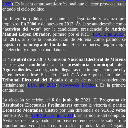
2025
). Es la cara empresarial-profesional que el actor proyecta hasta
entrado el ciclo político.
La biografía política, por contraste, llega tarde y avanza por
tropiezos. En
2006
y de nuevo en
2012
, Ávila se autodescribe como
“activista del voto”
por la candidatura presidencial de
Andrés
Manuel López Obrador
, primero por el PRD (
LJA, 2 jul 2025
).
En
2015
, año de la consolidación de Morena como partido, se
registra como
integrante fundador
. Hasta entonces, ningún cargo
de elección y ninguna candidatura.
El
4 de abril de 2019
la
Comisión Nacional Electoral de Morena
lo designa
candidato a la presidencia municipal de
Aguascalientes
. La designación llega tras una impugnación que él y
el empresario José Eustacio “Tacho” Álvarez presentan ante el
Tribunal Electoral del Estado
después de no ser considerados
inicialmente (
LJA, abr 2019
;
Newsweek México
). Es la primera
candidatura.
La elección se celebra el
6 de junio de 2021
. El
Programa de
Resultados Electorales Preliminares
entrega la victoria al panista
Leonardo Montañez Castro
por una diferencia de
91,652 votos
frente a Ávila (
SDPNoticias, jun 2021
). En la noche del cómputo,
Ávila se declara ganador con base en encuestas de salida que
reportan una ventaja de cuatro a siete puntos. Mario Delgado,