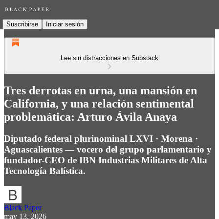
Suscribirse
Iniciar sesión
Lee sin distracciones en Substack
Tres derrotas en urna, una mansión en
California, y una relación sentimental
problemática: Arturo Ávila Anaya
Diputado federal plurinominal LXVI · Morena ·
Aguascalientes — vocero del grupo parlamentario y
fundador-CEO de IBN Industrias Militares de Alta
Tecnología Balística.
Black Paper
may 13, 2026