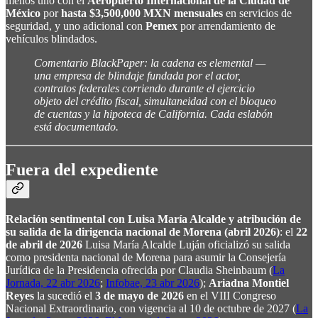
menos uno con el
Aeropuerto Internacional de la Ciudad de
México
por
hasta $3,500,000 MXN mensuales
en servicios de
seguridad, y uno adicional con
Pemex
por arrendamiento de
vehículos blindados.
Comentario BlackPaper: la cadena es elemental —
una empresa de blindaje fundada por el actor,
contratos federales corriendo durante el ejercicio
objeto del crédito fiscal, simultaneidad con el bloqueo
de cuentas y la hipoteca de California. Cada eslabón
está documentado.
Fuera del expediente
Relación sentimental con Luisa María Alcalde y atribución de
su salida de la dirigencia nacional de Morena (abril 2026)
: el
22
de abril de 2026
Luisa María Alcalde Luján oficializó su salida
como presidenta nacional de Morena para asumir la Consejería
Jurídica de la Presidencia ofrecida por Claudia Sheinbaum (
La
Jornada, 22 abr 2026
;
Infobae, 23 abr 2026
);
Ariadna Montiel
Reyes
la sucedió el
3 de mayo de 2026
en el VIII Congreso
Nacional Extraordinario, con vigencia al 10 de octubre de 2027 (
La