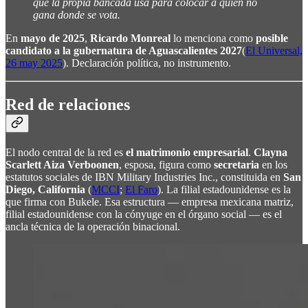
que la propia bancada usa para colocar a quien no
gana donde se vota.
En
mayo de 2025
,
Ricardo Monreal
lo menciona como
posible
candidato a la gubernatura de Aguascalientes 2027
(
El Universal,
26 may 2025
). Declaración política, no instrumento.
Red de relaciones
El nodo central de la red es
el matrimonio empresarial
.
Clayna
Scarlett Aiza Verboonen
, esposa, figura como
secretaria
en los
estatutos sociales de IBN Military Industries Inc., constituida en
San
Diego, California
(
MCCI
;
El Faro
). La filial estadounidense es la
que firma con Bukele. Esa estructura — empresa mexicana matriz,
filial estadounidense con la cónyuge en el órgano social — es el
ancla técnica de la operación binacional.