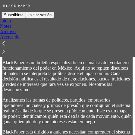
Suscribirse
Iniciar sesión
Inicio
Notes
Archivo
BlackPaper
Acerca de
Inteligencia Política Cruda de México
BlackPaper es un boletín especializado en el análisis del verdadero
funcionamiento del poder en México. Aquí no se repiten discursos
oficiales ni se interpreta la política desde el lugar común. Cada
decisión pública es el resultado de negociaciones, pactos, traiciones
y redes de intereses que rara vez se exponen. Nosotros las
desmenuzamos.
Analizamos las tramas de políticos, partidos, empresarios,
operadores judiciales y grupos de presión que configuran el sistema
real, más allá de lo que se presenta públicamente. Este es un mapa
de poder: identificamos quién está detrás de cada movimiento, quién
gana, quién pierde y qué intereses están en juego.
BlackPaper está dirigido a quienes necesitan comprender el sistema