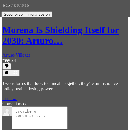
Suscribirse
Iniciar sesión
Morena Is Shielding Itself for
2030: Arturo…
Arturo Villegas
may 24
Two reforms that look technical. Together, they’re an insurance
policy against losing power.
Leer →
Comentarios